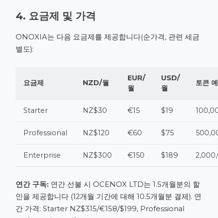
4. 요금제 및 가격
ONOXIA는 다음 요금제를 제공합니다(순가격, 관련 세금
별도):
EUR/
USD/
요금제
NZD/월
토큰 
월
월
Starter
NZ$30
€15
$19
100,0
Professional
NZ$120
€60
$75
500,0
Enterprise
NZ$300
€150
$189
2,000
연간 구독:
연간 선불 시 OCENOX LTD는 1.5개월분의 할
인을 제공합니다 (12개월 기간에 대해 10.5개월분 결제). 연
간 가격: Starter NZ$315/€158/$199, Professional