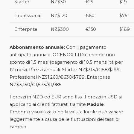
Starter
NZ$30
€15
$19
Professional
NZ$120
€60
$75
Enterprise
NZ$300
€150
$189
Abbonamento annuale:
Con il pagamento
anticipato annuale, OCENOX LTD concede uno
sconto di 1,5 mesi (pagamento di 10,5 mensilità per
12 mesi). Prezzi annuali: Starter NZ$315/€158/$199,
Professional NZ$1,260/€630/$789, Enterprise
NZ$3,150/€1,575/$1,985.
I prezzi in NZD ed EUR sono fissi. I prezzi in USD si
applicano ai clienti fatturati tramite
Paddle
;
l’importo visualizzato nella valuta locale può variare
leggermente a causa delle fluttuazioni dei tassi di
cambio.