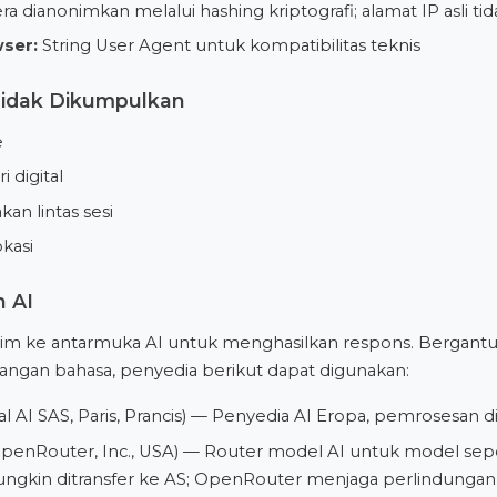
a dianonimkan melalui hashing kriptografi; alamat IP asli ti
ser:
String User Agent untuk kompatibilitas teknis
Tidak Dikumpulkan
e
ri digital
kan lintas sesi
okasi
 AI
irim ke antarmuka AI untuk menghasilkan respons. Bergant
sangan bahasa, penyedia berikut dapat digunakan:
al AI SAS, Paris, Prancis) — Penyedia AI Eropa, pemrosesan d
penRouter, Inc., USA) — Router model AI untuk model sep
ngkin ditransfer ke AS; OpenRouter menjaga perlindungan 