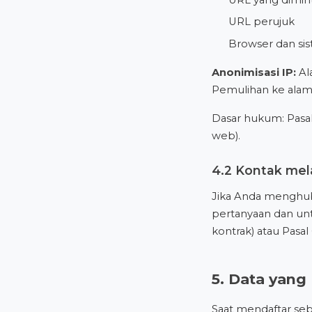
URL perujuk
Browser dan si
Anonimisasi IP:
Al
Pemulihan ke alama
Dasar hukum: Pasal
web).
4.2 Kontak mela
Jika Anda menghub
pertanyaan dan unt
kontrak) atau Pasal
5. Data yang
Saat mendaftar se