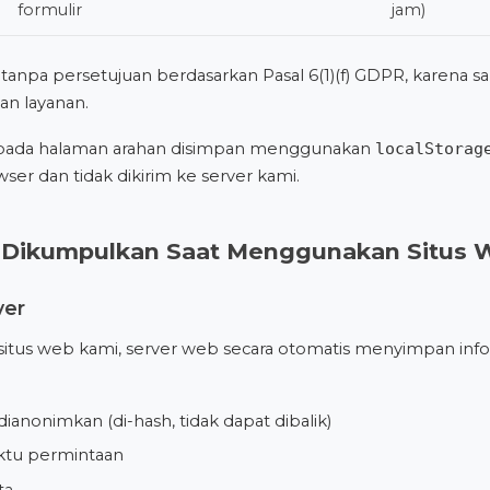
formulir
jam)
n tanpa persetujuan berdasarkan Pasal 6(1)(f) GDPR, karena s
an layanan.
 pada halaman arahan disimpan menggunakan
localStorag
er dan tidak dikirim ke server kami.
g Dikumpulkan Saat Menggunakan Situs 
ver
itus web kami, server web secara otomatis menyimpan infor
ianonimkan (di-hash, tidak dapat dibalik)
ktu permintaan
ta