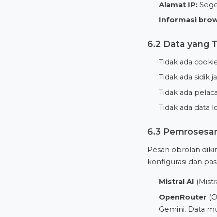
Alamat IP:
Seger
Informasi brow
6.2 Data yang 
Tidak ada cooki
Tidak ada sidik ja
Tidak ada pelaca
Tidak ada data l
6.3 Pemrosesan
Pesan obrolan dik
konfigurasi dan pa
Mistral AI
(Mistr
OpenRouter
(O
Gemini. Data mu