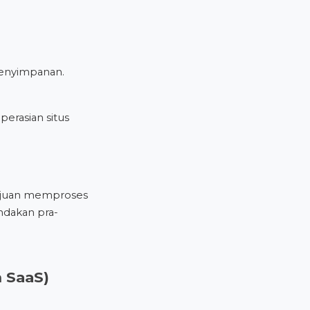
penyimpanan.
erasian situs
tujuan memproses
ndakan pra-
m SaaS)