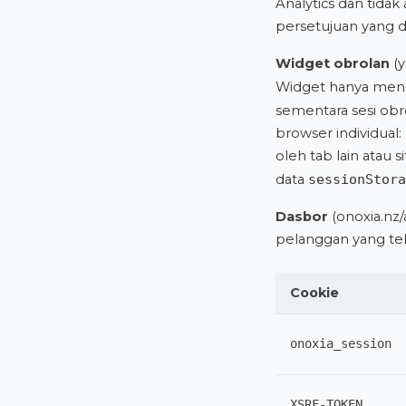
Analytics dan tida
persetujuan yang d
Widget obrolan
(y
Widget hanya me
sementara sesi obro
browser individual:
oleh tab lain atau 
data
sessionStora
Dasbor
(onoxia.nz
pelanggan yang te
Cookie
onoxia_session
XSRF-TOKEN