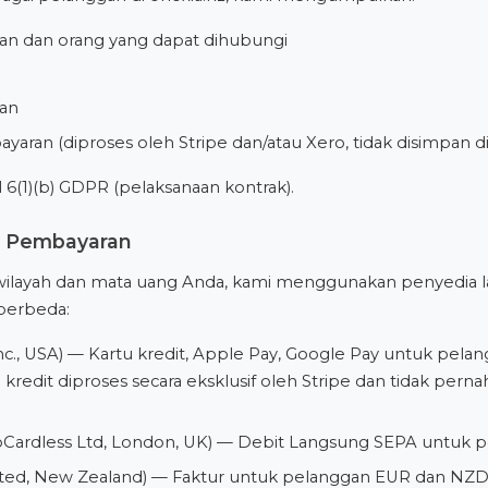
n dan orang yang dapat dihubungi
an
yaran (diproses oleh Stripe dan/atau Xero, tidak disimpan di
 6(1)(b) GDPR (pelaksanaan kontrak).
n Pembayaran
ilayah dan mata uang Anda, kami menggunakan penyedia l
berbeda:
Inc., USA) — Kartu kredit, Apple Pay, Google Pay untuk pel
kredit diproses secara eksklusif oleh Stripe dan tidak perna
Cardless Ltd, London, UK) — Debit Langsung SEPA untuk 
ited, New Zealand) — Faktur untuk pelanggan EUR dan NZD