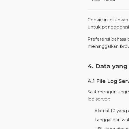
Cookie ini diizinka
untuk pengoperasi
Preferensi bahasa
meninggalkan brows
4. Data yan
4.1 File Log Ser
Saat mengunjungi s
log server:
Alamat IP yang d
Tanggal dan wa
URL yang dimin