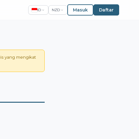
Masuk
Daftar
ID
NZD
ris yang mengikat