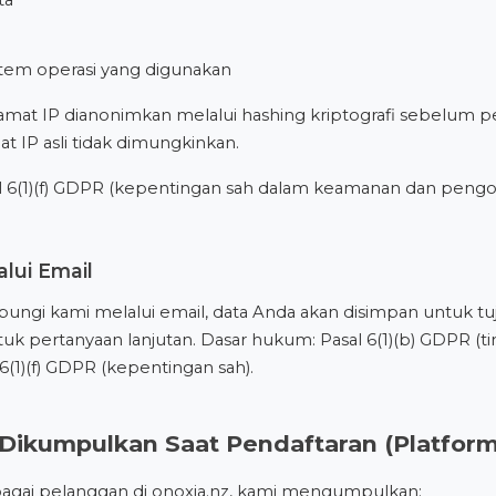
stem operasi yang digunakan
amat IP dianonimkan melalui hashing kriptografi sebelum 
t IP asli tidak dimungkinkan.
 6(1)(f) GDPR (kepentingan sah dalam keamanan dan pengop
lui Email
ungi kami melalui email, data Anda akan disimpan untuk 
uk pertanyaan lanjutan. Dasar hukum: Pasal 6(1)(b) GDPR (ti
 6(1)(f) GDPR (kepentingan sah).
 Dikumpulkan Saat Pendaftaran (Platfor
bagai pelanggan di onoxia.nz, kami mengumpulkan: