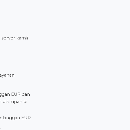
 server kami)
ayanan
anggan EUR dan
h disimpan di
pelanggan EUR.
.