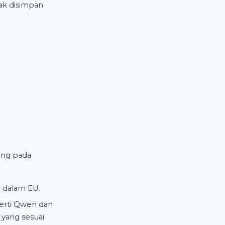
dak disimpan
ung pada
i dalam EU.
erti Qwen dan
yang sesuai