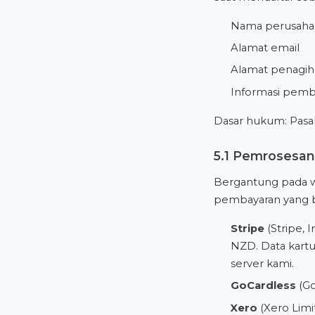
Nama perusahaa
Alamat email
Alamat penagih
Informasi pemba
Dasar hukum: Pasal
5.1 Pemrosesa
Bergantung pada w
pembayaran yang 
Stripe
(Stripe, 
NZD. Data kartu 
server kami.
GoCardless
(Go
Xero
(Xero Lim