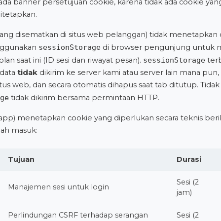
k ada banner persetujuan cookie, karena tidak ada cookie y
itetapkan.
ang disematkan di situs web pelanggan) tidak menetapkan 
nggunakan
sessionStorage
di browser pengunjung untuk
lan saat ini (ID sesi dan riwayat pesan).
sessionStorage
terb
 data
tidak
dikirim ke server kami atau server lain mana pun, 
situs web, dan secara otomatis dihapus saat tab ditutup. Tidak
ge
tidak dikirim bersama permintaan HTTP.
/app) menetapkan cookie yang diperlukan secara teknis ber
lah masuk:
Tujuan
Durasi
Sesi (2
Manajemen sesi untuk login
jam)
Perlindungan CSRF terhadap serangan
Sesi (2