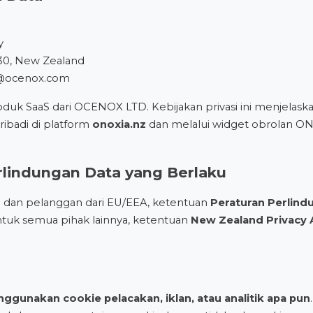
y
30, New Zealand
@ocenox.com
duk SaaS dari OCENOX LTD. Kebijakan privasi ini menjelas
ibadi di platform
onoxia.nz
dan melalui widget obrolan O
lindungan Data yang Berlaku
dan pelanggan dari EU/EEA, ketentuan
Peraturan Perlin
ntuk semua pihak lainnya, ketentuan
New Zealand Privacy 
ggunakan cookie pelacakan, iklan, atau analitik apa pun