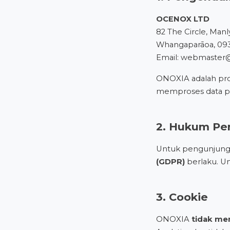
OCENOX LTD
82 The Circle, Manl
Whangaparāoa, 09
Email:
webmaster
ONOXIA adalah pro
memproses data pr
2. Hukum Per
Untuk pengunjung 
(GDPR)
berlaku. U
3. Cookie
ONOXIA
tidak men