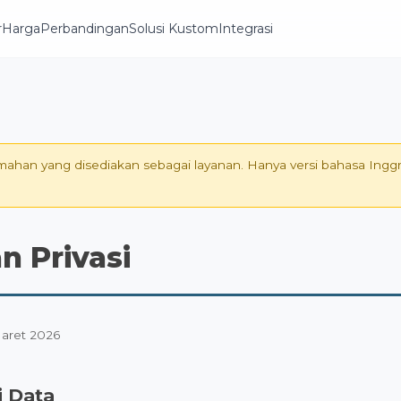
r
Harga
Perbandingan
Solusi Kustom
Integrasi
emahan yang disediakan sebagai layanan. Hanya versi bahasa Ingg
n Privasi
Maret 2026
i Data