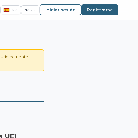
Iniciar sesión
Registrarse
ES
NZD
 jurídicamente
a UE)