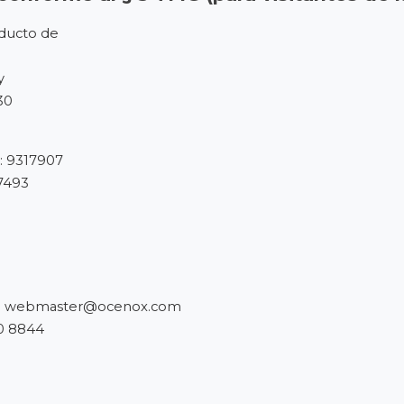
ducto de
y
30
 9317907
7493
:
webmaster@ocenox.com
0 8844