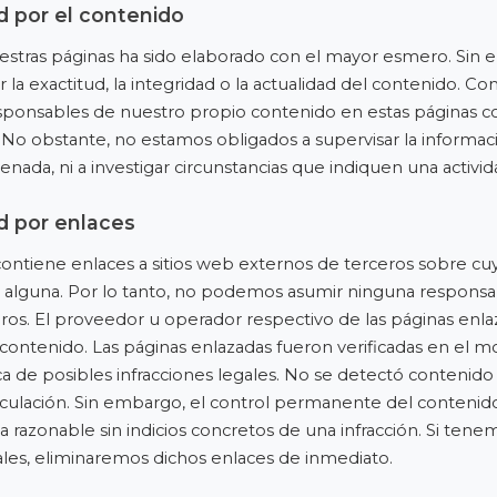
d por el contenido
estras páginas ha sido elaborado con el mayor esmero. Sin
la exactitud, la integridad o la actualidad del contenido. 
esponsables de nuestro propio contenido en estas páginas c
. No obstante, no estamos obligados a supervisar la informac
nada, ni a investigar circunstancias que indiquen una activida
d por enlaces
contiene enlaces a sitios web externos de terceros sobre c
 alguna. Por lo tanto, no podemos asumir ninguna responsab
ros. El proveedor u operador respectivo de las páginas enl
contenido. Las páginas enlazadas fueron verificadas en el
a de posibles infracciones legales. No se detectó contenido 
ulación. Sin embargo, el control permanente del contenido
a razonable sin indicios concretos de una infracción. Si te
ales, eliminaremos dichos enlaces de inmediato.