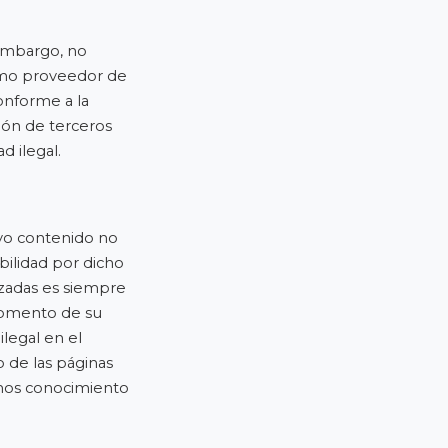
 embargo, no
Como proveedor de
onforme a la
ión de terceros
d ilegal.
uyo contenido no
ilidad por dicho
azadas es siempre
 momento de su
ilegal en el
 de las páginas
nemos conocimiento