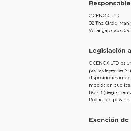
Responsable
OCENOX LTD
82 The Circle, Manl
Whangaparāoa, 09
Legislación a
OCENOX LTD es una 
por las leyes de Nu
disposiciones imper
medida en que los v
RGPD (Reglamento G
Política de privacid
Exención de 